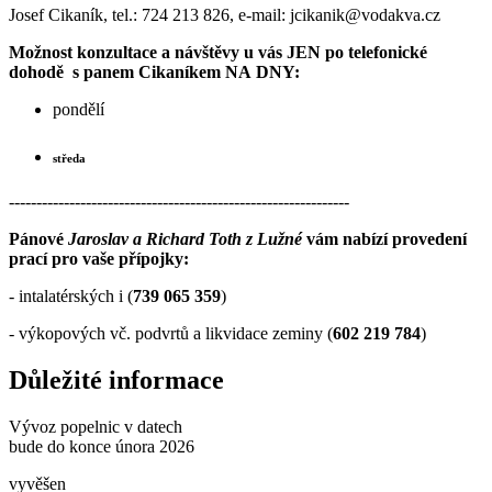
Josef Cikaník, tel.: 724 213 826, e-mail: jcikanik@vodakva.cz
Možnost konzultace a návštěvy u vás JEN po telefonické
dohodě s panem Cikaníkem NA DNY:
pondělí
středa
--------------------------------------------------------------
Pánové
Jaroslav a Richard Toth z Lužné
vám nabízí provedení
prací pro vaše přípojky:
- intalatérských i (
739 065 359
)
- výkopových vč. podvrtů a likvidace zeminy (
602 219 784
)
Důležité informace
Vývoz popelnic v datech
bude do konce února 2026
vyvěšen