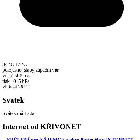
34 °C
17 °C
polojasno, slabý západní vítr
vítr
Z
,
4.6 m/s
tlak
1015 hPa
vlhkost
26 %
Svátek
Svátek má
Lada
Internet od KŘIVONET
SDĚLENÍ pro ZÁJEMCE z obce Pustověty o INTERNET