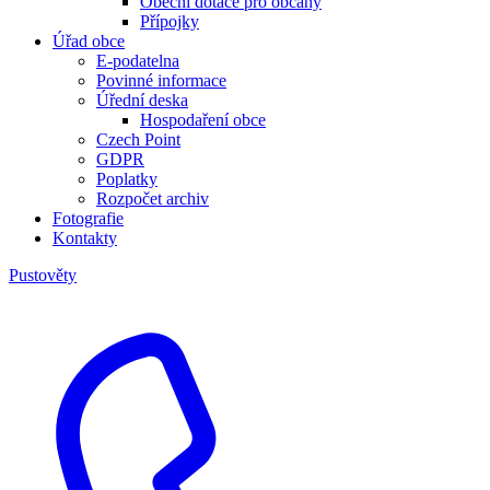
Obecní dotace pro občany
Přípojky
Úřad obce
E-podatelna
Povinné informace
Úřední deska
Hospodaření obce
Czech Point
GDPR
Poplatky
Rozpočet archiv
Fotografie
Kontakty
Pustověty