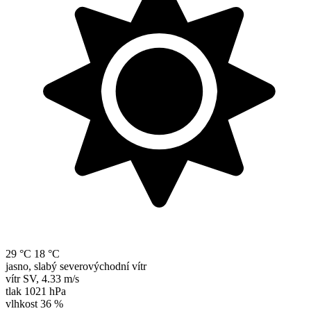
29 °C
18 °C
jasno, slabý severovýchodní vítr
vítr
SV
,
4.33 m/s
tlak
1021 hPa
vlhkost
36 %