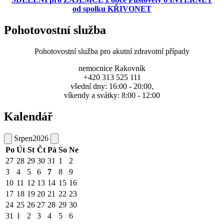
od spolku KŘIVONET
Pohotovostní služba
Pohotovostní služba pro akutní zdravotní případy
nemocnice Rakovník
+420 313 525 111
všední dny: 16:00 - 20:00,
víkendy a svátky: 8:00 - 12:00
Kalendář
Srpen
2026
Po
Út
St
Čt
Pá
So
Ne
27
28
29
30
31
1
2
3
4
5
6
7
8
9
10
11
12
13
14
15
16
17
18
19
20
21
22
23
24
25
26
27
28
29
30
31
1
2
3
4
5
6