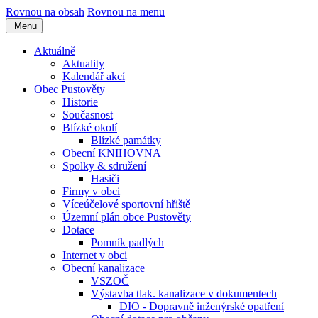
Rovnou na obsah
Rovnou na menu
Menu
Aktuálně
Aktuality
Kalendář akcí
Obec Pustověty
Historie
Současnost
Blízké okolí
Blízké památky
Obecní KNIHOVNA
Spolky & sdružení
Hasiči
Firmy v obci
Víceúčelové sportovní hřiště
Územní plán obce Pustověty
Dotace
Pomník padlých
Internet v obci
Obecní kanalizace
VSZOČ
Výstavba tlak. kanalizace v dokumentech
DIO - Dopravně inženýrské opatření